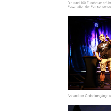
Die rund 100 Zuschauer erfuhr
Faszination der Fernsehsendu
Anhand der Gedankengänge sei