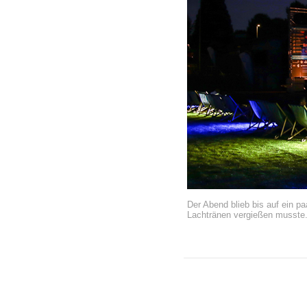
Der Abend blieb bis auf ein p
Lachtränen vergießen musste. 