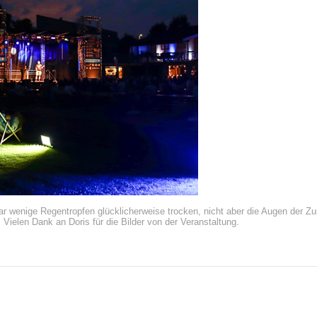
aar wenige Regentropfen glücklicherweise trocken, nicht aber die Augen der Z
Vielen Dank an Doris für die Bilder von der Veranstaltung.