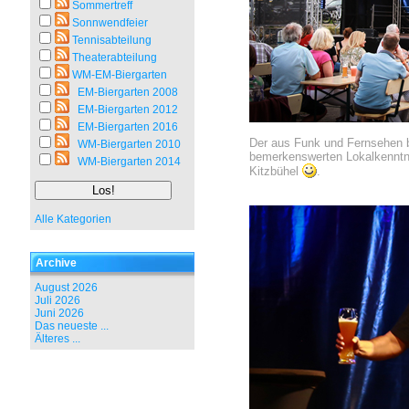
Sommertreff
Sonnwendfeier
Tennisabteilung
Theaterabteilung
WM-EM-Biergarten
EM-Biergarten 2008
EM-Biergarten 2012
EM-Biergarten 2016
Der aus Funk und Fernsehen b
WM-Biergarten 2010
bemerkenswerten Lokalkenntni
WM-Biergarten 2014
Kitzbühel
.
Alle Kategorien
Archive
August 2026
Juli 2026
Juni 2026
Das neueste ...
Älteres ...