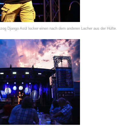
 zog Django Asül locker einen nach dem anderen Lacher aus der Hüfte.