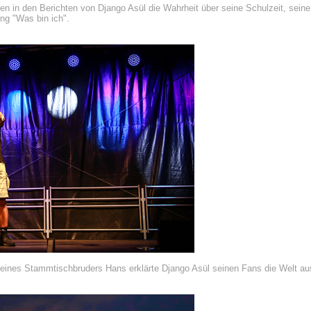
en in den Berichten von Django Asül die Wahrheit über seine Schulzeit, seine 
ng "Was bin ich".
nes Stammtischbruders Hans erklärte Django Asül seinen Fans die Welt aus