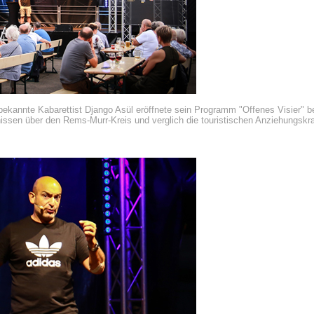
ekannte Kabarettist Django Asül eröffnete sein Programm "Offenes Visier" 
ssen über den Rems-Murr-Kreis und verglich die touristischen Anziehungskra