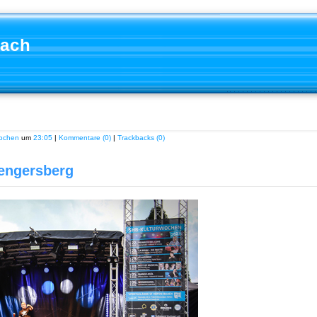
aach
ochen
um
23:05
|
Kommentare (0)
|
Trackbacks (0)
Hengersberg