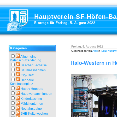
Hauptverein SF Höfen-B
Einträge für Freitag, 5. August 2022
Freitag, 5. August 2022
Kategorien
Geschrieben von
Alex
in
SHB-Kulturw
Allgemeine
Datenschutzerklärung
Italo-Western in 
Baacher Bachetse
Baumassnahmen
City-Treff
Der neue
Kunstrasenplatz
Happy Hoppers
Hauptversammlungen
Kinderfasching
Mädchenturnen
Neujahrsgaigel
SHB-Kulturwochen