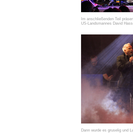
Im anschließenden Teil präsent
US-Landsmannes David Hasse
Dann wurde es gruselig und L