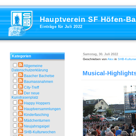
Hauptverein SF Höfen-B
Einträge für Juli 2022
Samstag, 30. Juli 2022
Kategorien
Geschrieben von
Alex
in
SHB-Kulturw
Allgemeine
Datenschutzerklärung
Musical-Highlight
Baacher Bachetse
Baumassnahmen
City-Treff
Der neue
Kunstrasenplatz
Happy Hoppers
Hauptversammlungen
Kinderfasching
Mädchenturnen
Neujahrsgaigel
SHB-Kulturwochen