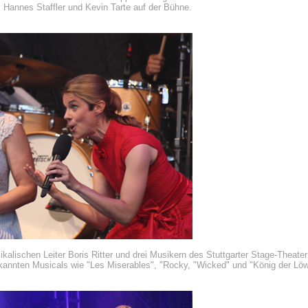
 Hannes Staffler und Kevin Tarte auf der Bühne.
kalischen Leiter Boris Ritter und drei Musikern des Stuttgarter Stage-Theate
annten Musicals wie "Les Miserables", "Rocky, "Wicked" und "König der Löwe