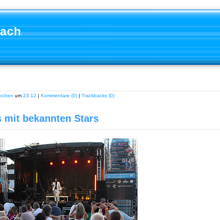
aach
ochen
um
23:12
|
Kommentare (0)
|
Trackbacks (0)
s mit bekannten Stars