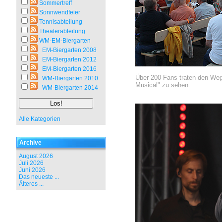
Sommertreff
Sonnwendfeier
Tennisabteilung
Theaterabteilung
WM-EM-Biergarten
EM-Biergarten 2008
EM-Biergarten 2012
EM-Biergarten 2016
Über 200 Fans traten den Weg
WM-Biergarten 2010
Musical" zu sehen.
WM-Biergarten 2014
Alle Kategorien
Archive
August 2026
Juli 2026
Juni 2026
Das neueste ...
Älteres ...