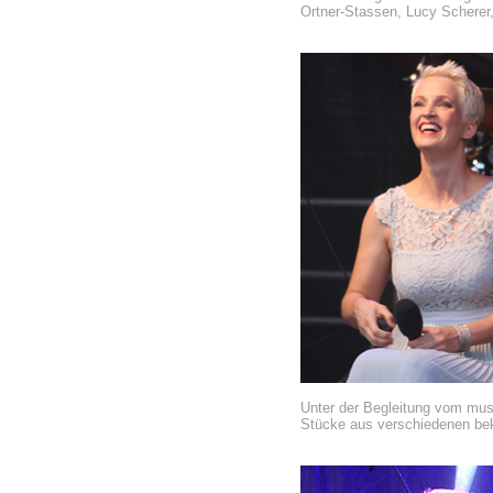
Ortner-Stassen, Lucy Scherer,
Unter der Begleitung vom musi
Stücke aus verschiedenen bek