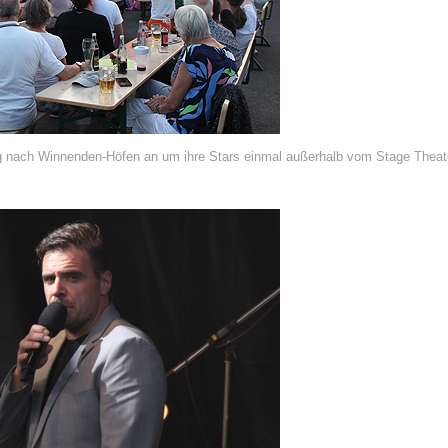
 nach Winnenden-Höfen an um ihre Stars einmal außerhalb vom Stage Theater