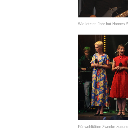
Wie letztes Jahr hat Hannes S
Für wohltätige Zwecke zugunst