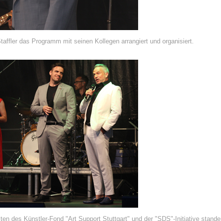
taffler das Programm mit seinen Kollegen arrangiert und organisiert.
en des Künstler-Fond "Art Support Stuttgart" und der "SDS"-Initiative stande