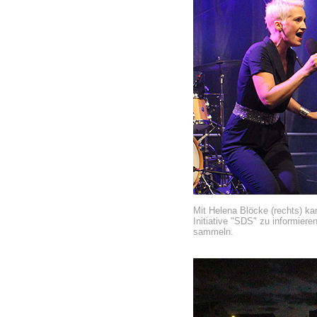
Mit Helena Blöcke (rechts) k
Initiative "SDS" zu inform
sammeln.