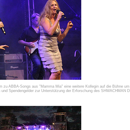
am zu ABBA-Songs aus "Mamma Mia" eine weitere Kollegin auf die Bühne um ü
ieren und Spendengelder zur Unterstützung der Erforschung des SHWACH