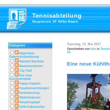
Tennisabteilung
Hauptverein SF Höfen-Baach
Samstag, 13. Mai 2017
Kategorien
Geschrieben von
Alex
in
Tennis
(0)
Allgemeine
Datenschutzerklärung
Baacher Bachetse
Eine neue Kühlth
Baumassnahmen
City-Treff
Der neue
Kunstrasenplatz
Happy Hoppers
Hauptversammlungen
Kinderfasching
Mädchenturnen
Neujahrsgaigel
SHB-Kulturwochen