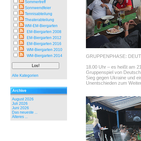
Sommertreff
Sonnwendfeier
Tennisabteilung
Theaterabteilung
WM-EM-Biergarten
EM-Biergarten 2008
EM-Biergarten 2012
EM-Biergarten 2016
WM-Biergarten 2010
WM-Biergarten 2014
GRUPPENPHASE: DEUTS
18.00 Uhr – es heißt am 2
Gruppenspiel von Deutschl
Alle Kategorien
Sieg gegen Ukraine und ei
Unentschieden zum Weit
Archive
August 2026
Juli 2026
Juni 2026
Das neueste ...
Älteres ...