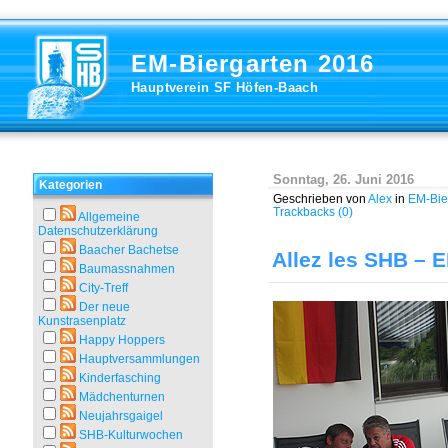
EM-Biergarten 2016
Hauptverein SF Höfen-Baach
Sonntag, 26. Juni 2016
Kategorien
Geschrieben von
Alex
in
EM-Bie
Trackbacks (0)
Allgemeine
Datenschutzerklärung
Baacher Bachetse
Allez les SHB – 
Baumassnahmen
City-Treff
Der neue
Kunstrasenplatz
Happy Hoppers
Hauptversammlungen
Kinderfasching
Mädchenturnen
Neujahrsgaigel
SHB-Kulturwochen