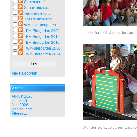
Sommertreff
Sonnwendfeier
Tennisabteilung
Theaterabteilung
WM-EM-Biergarten
EM-Biergarten 2008
Ende Juni 2010 ging der Ausf
EM-Biergarten 2012
EM-Biergarten 2016
WM-Biergarten 2010
WM-Biergarten 2014
Alle Kategorien
Archive
August 2026
Juli 2026
Juni 2026
Das neueste ...
Älteres ...
Auf der Schwäbischen Eisenba