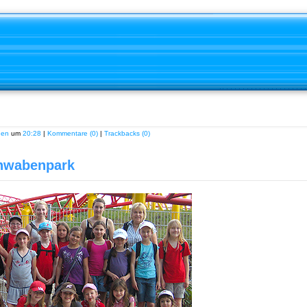
nen
um
20:28
|
Kommentare (0)
|
Trackbacks (0)
chwabenpark