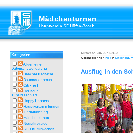
Mädchenturnen
Hauptverein SF Höfen-Baach
Mittwoch, 30. Juni 2010
Kategorien
Geschrieben von
Alex
in
Mädchentur
Allgemeine
Datenschutzerklärung
Ausflug in den S
Baacher Bachetse
Baumassnahmen
City-Treff
Der neue
Kunstrasenplatz
Happy Hoppers
Hauptversammlungen
Kinderfasching
Mädchenturnen
Neujahrsgaigel
SHB-Kulturwochen