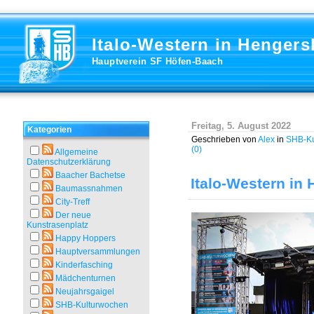
Italo-Western in Hengers
Hauptverein SF Höfen-Baach
Freitag, 5. August 2022
Kategorien
Geschrieben von
Alex
in
SHB-Ku
(0)
Allgemeine
Datenschutzerklärung
Baacher Bachetse
Italo-Western in
Baumassnahmen
City-Treff
Der neue
Kunstrasenplatz
Happy Hoppers
Hauptversammlungen
Kinderfasching
Mädchenturnen
Neujahrsgaigel
SHB-Kulturwochen