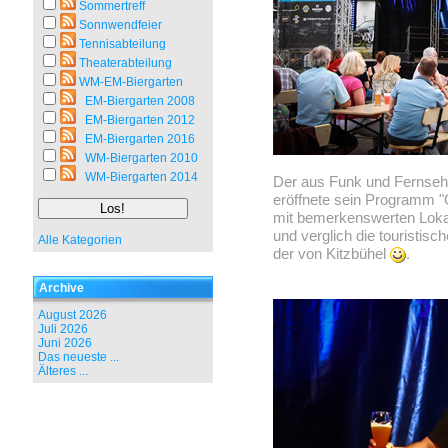
Sommertreff
Sonnwendfeier
Tennisabteilung
Theaterabteilung
WM-EM-Biergarten
EM-Biergarten 2008
EM-Biergarten 2012
EM-Biergarten 2016
WM-Biergarten 2010
WM-Biergarten 2014
Der aus Funk und Fernsehe
eröffnete sein Programm "
mit bemerkenswerten Loka
und verglich die touristis
Alle Kategorien
der von Kitzbühel
.
Archive
August 2026
Juli 2026
Juni 2026
Das neueste ...
Älteres ...