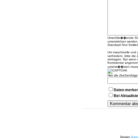
Umschlie��ende Stern
unterstrichen werden
Standard-Text Smilies 
Um maschinelle und
verhindern, bitte die
eintragen. Nur wenn 
Kommentar angenomme
unterst��tzen muss
Hier die Zeichenfolg
Daten merke
Bei Aktualis
Design
Garv