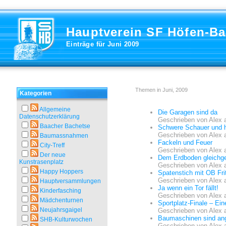
Hauptverein SF Höfen-B
Einträge für Juni 2009
Themen in Juni, 2009
Kategorien
Allgemeine
Die Garagen sind da
Datenschutzerklärung
Geschrieben von
Alex
Baacher Bachetse
Schwere Schauer und 
Geschrieben von
Alex
Baumassnahmen
Fackeln und Feuer
City-Treff
Geschrieben von
Alex
Der neue
Dem Erdboden gleichg
Kunstrasenplatz
Geschrieben von
Alex
Happy Hoppers
Spatenstich mit OB Fri
Geschrieben von
Alex
Hauptversammlungen
Ja wenn ein Tor fällt!
Kinderfasching
Geschrieben von
Alex
Mädchenturnen
Sportplatz-Finale – Ei
Neujahrsgaigel
Geschrieben von
Alex
Baumaschinen sind an
SHB-Kulturwochen
Geschrieben von
Alex