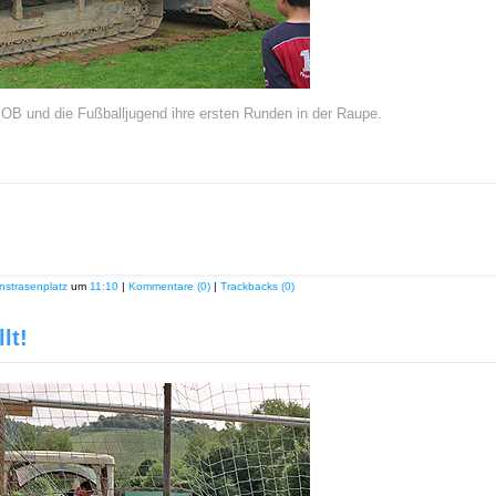
er OB und die Fußballjugend ihre ersten Runden in der Raupe.
nstrasenplatz
um
11:10
|
Kommentare (0)
|
Trackbacks (0)
lt!