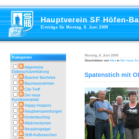
Hauptverein SF Höfen-B
Einträge für Montag, 8. Juni 2009
Montag, 8. Juni 2009
Kategorien
Geschrieben von
Alex
in
Der neue Ku
Allgemeine
Datenschutzerklärung
Spatenstich mit O
Baacher Bachetse
Baumassnahmen
City-Treff
Der neue
Kunstrasenplatz
Happy Hoppers
Hauptversammlungen
Kinderfasching
Mädchenturnen
Neujahrsgaigel
SHB-Kulturwochen