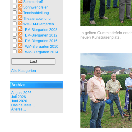
Sommertreff
Sonnwendfeier
Tennisabteilung
Theaterabteilung
WM-EM-Biergarten
EM-Biergarten 2008
In gelben Gummistiefeln ersch
EM-Biergarten 2012
neuen Kunstrasenplatz.
EM-Biergarten 2016
WM-Biergarten 2010
WM-Biergarten 2014
Alle Kategorien
Archive
August 2026
Juli 2026
Juni 2026
Das neueste ...
Älteres ...