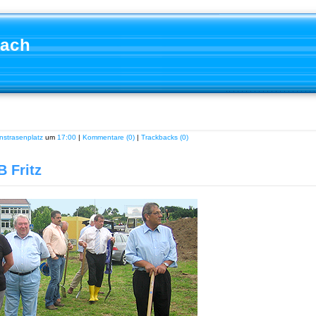
aach
nstrasenplatz
um
17:00
|
Kommentare (0)
|
Trackbacks (0)
B Fritz