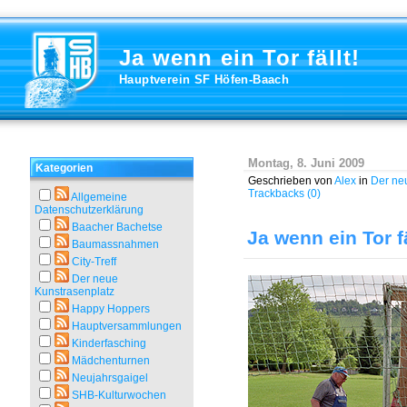
Ja wenn ein Tor fällt!
Hauptverein SF Höfen-Baach
Montag, 8. Juni 2009
Kategorien
Geschrieben von
Alex
in
Der ne
Trackbacks (0)
Allgemeine
Datenschutzerklärung
Baacher Bachetse
Ja wenn ein Tor fä
Baumassnahmen
City-Treff
Der neue
Kunstrasenplatz
Happy Hoppers
Hauptversammlungen
Kinderfasching
Mädchenturnen
Neujahrsgaigel
SHB-Kulturwochen