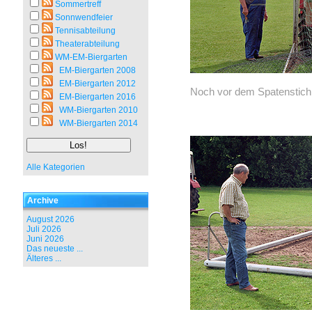
Sommertreff
Sonnwendfeier
Tennisabteilung
Theaterabteilung
WM-EM-Biergarten
EM-Biergarten 2008
EM-Biergarten 2012
Noch vor dem Spatenstich 
EM-Biergarten 2016
WM-Biergarten 2010
WM-Biergarten 2014
Alle Kategorien
Archive
August 2026
Juli 2026
Juni 2026
Das neueste ...
Älteres ...