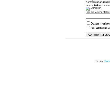
Kommentar angenomme
unterst��tzen muss
Hier die Zeichenfolg
Daten merke
Bei Aktualis
Design
Garv