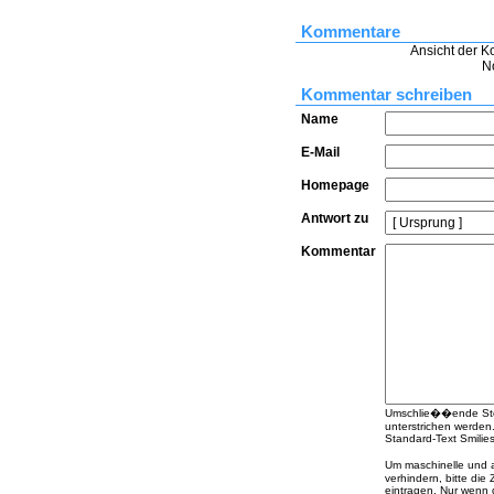
Kommentare
Ansicht der K
N
Kommentar schreiben
Name
E-Mail
Homepage
Antwort zu
Kommentar
Umschlie��ende Stern
unterstrichen werden
Standard-Text Smilies 
Um maschinelle und
verhindern, bitte die
eintragen. Nur wenn 