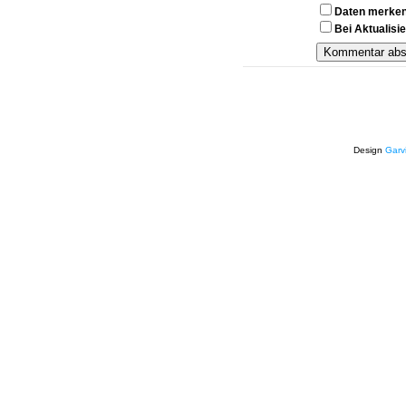
Daten merke
Bei Aktualis
Design
Garv