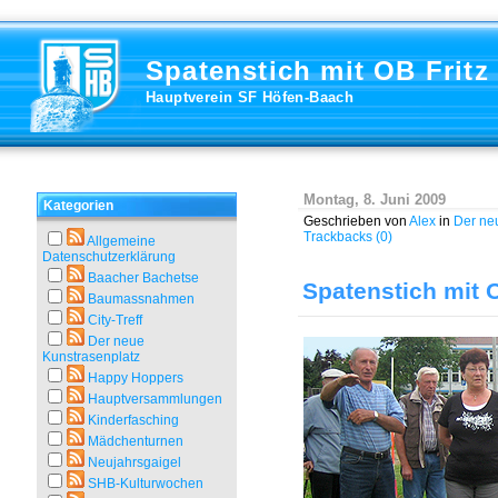
Spatenstich mit OB Fritz
Hauptverein SF Höfen-Baach
Montag, 8. Juni 2009
Kategorien
Geschrieben von
Alex
in
Der ne
Trackbacks (0)
Allgemeine
Datenschutzerklärung
Baacher Bachetse
Spatenstich mit O
Baumassnahmen
City-Treff
Der neue
Kunstrasenplatz
Happy Hoppers
Hauptversammlungen
Kinderfasching
Mädchenturnen
Neujahrsgaigel
SHB-Kulturwochen