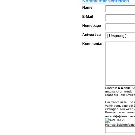
Kommentar schreiben
Name
E-Mail
Homepage
Antwort zu
Kommentar
Umschlie��ende Stern
unterstrichen werden
Standard-Text Smilies 
Um maschinelle und
verhindern, bitte die
eintragen. Nur wenn 
Kommentar angenomme
unterst��tzen muss
Hier die Zeichenfolg