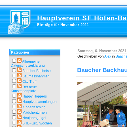
Hauptverein SF Höfen-B
Einträge für November 2021
Samstag, 6. November 2021
Kategorien
Geschrieben von
Alex
in
Baache
Allgemeine
Datenschutzerklärung
Baacher Backhau
Baacher Bachetse
Baumassnahmen
City-Treff
Der neue
Kunstrasenplatz
Happy Hoppers
Hauptversammlungen
Kinderfasching
Mädchenturnen
Neujahrsgaigel
SHB-Kulturwochen