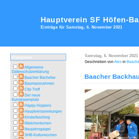
Hauptverein SF Höfen-B
Einträge für Samstag, 6. November 2021
Samstag, 6. November 2021
Kategorien
Geschrieben von
Alex
in
Baache
Allgemeine
Datenschutzerklärung
Baacher Backhau
Baacher Bachetse
Baumassnahmen
City-Treff
Der neue
Kunstrasenplatz
Happy Hoppers
Hauptversammlungen
Kinderfasching
Mädchenturnen
Neujahrsgaigel
SHB-Kulturwochen