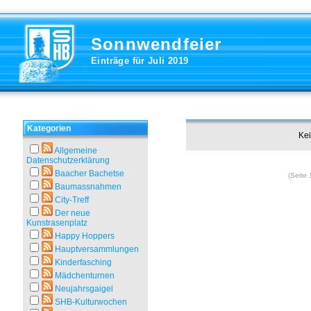
Sonnwendfeier
Einträge für Juli 2019
Kategorien
Kei
Allgemeine
Datenschutzerklärung
Baacher Bachetse
(Seite 
Baumassnahmen
City-Treff
Der neue
Kunstrasenplatz
Happy Hoppers
Hauptversammlungen
Kinderfasching
Mädchenturnen
Neujahrsgaigel
SHB-Kulturwochen