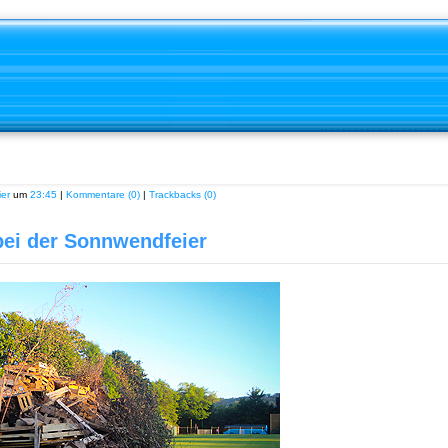
er
um
23:45
|
Kommentare (0)
|
Trackbacks (0)
bei der Sonnwendfeier