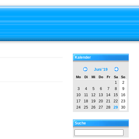
Kalender
Juni '19
Mo
Di
Mi
Do
Fr
Sa
So
1
2
3
4
5
6
7
8
9
10
11
12
13
14
15
16
17
18
19
20
21
22
23
24
25
26
27
28
29
30
Suche