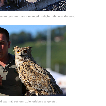
aren gespannt auf die angekündigte Falknervorführung.
d war mit seinem Eulenerlebnis angereist.