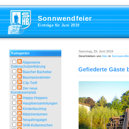
Sonnwendfeier
Einträge für Juni 2019
Samstag, 29. Juni 2019
Kategorien
Geschrieben von
Alex
in
Sonnwendfei
Allgemeine
Datenschutzerklärung
Gefiederte Gäste 
Baacher Bachetse
Baumassnahmen
City-Treff
Der neue
Kunstrasenplatz
Happy Hoppers
Hauptversammlungen
Kinderfasching
Mädchenturnen
Neujahrsgaigel
SHB-Kulturwochen