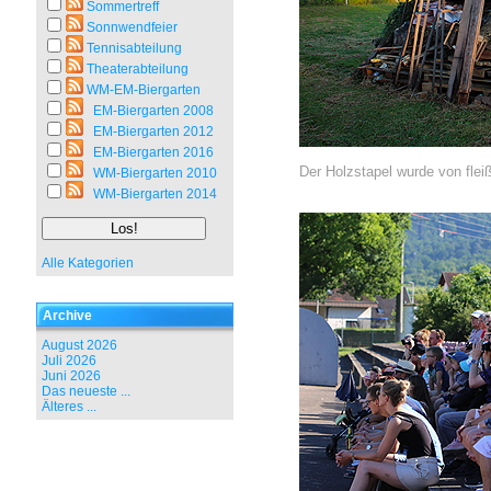
Sommertreff
Sonnwendfeier
Tennisabteilung
Theaterabteilung
WM-EM-Biergarten
EM-Biergarten 2008
EM-Biergarten 2012
EM-Biergarten 2016
Der Holzstapel wurde von flei
WM-Biergarten 2010
WM-Biergarten 2014
Alle Kategorien
Archive
August 2026
Juli 2026
Juni 2026
Das neueste ...
Älteres ...