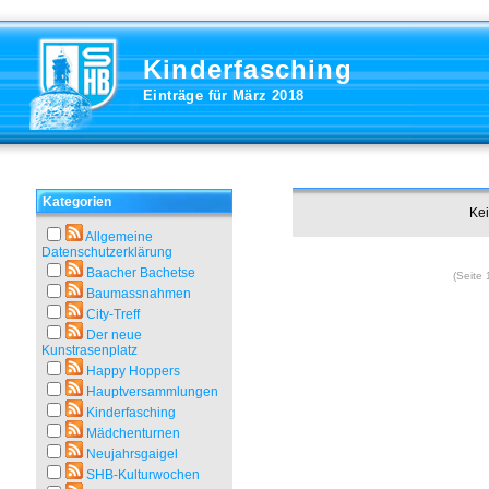
Kinderfasching
Einträge für März 2018
Kategorien
Kei
Allgemeine
Datenschutzerklärung
Baacher Bachetse
(Seite 
Baumassnahmen
City-Treff
Der neue
Kunstrasenplatz
Happy Hoppers
Hauptversammlungen
Kinderfasching
Mädchenturnen
Neujahrsgaigel
SHB-Kulturwochen