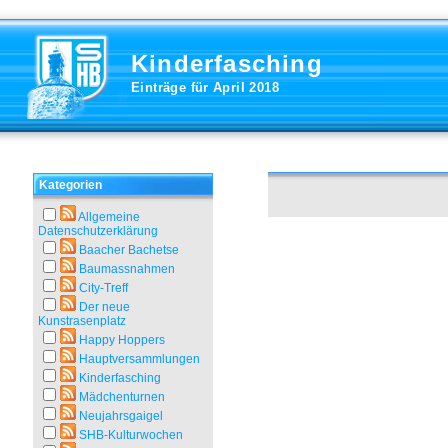
Kinderfasching
Einträge für April 2018
Kategorien
Allgemeine
Datenschutzerklärung
Baacher Bachetse
Baumassnahmen
City-Treff
Der neue
Kunstrasenplatz
Happy Hoppers
Hauptversammlungen
Kinderfasching
Mädchenturnen
Neujahrsgaigel
SHB-Kulturwochen