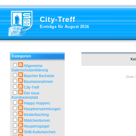
City-Treff
Einträge für August 2016
Kategorien
Kei
Allgemeine
Datenschutzerklärung
Baacher Bachetse
(Seite 
Baumassnahmen
City-Treff
Der neue
Kunstrasenplatz
Happy Hoppers
Hauptversammlungen
Kinderfasching
Mädchenturnen
Neujahrsgaigel
SHB-Kulturwochen