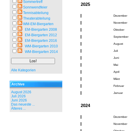
Sommertreff
2025
Sonnwendfeier
Tennisabteilung
Dezember
Theaterabteilung
November
WM-EM-Biergarten
EM-Biergarten 2008
Oktober
EM-Biergarten 2012
September
EM-Biergarten 2016
August
WM-Biergarten 2010
Juli
WM-Biergarten 2014
Juni
Mai
Alle Kategorien
April
März
Archive
Februar
August 2026
Januar
Juli 2026
Juni 2026
Das neueste ...
2024
Älteres ...
Dezember
November
Oktober