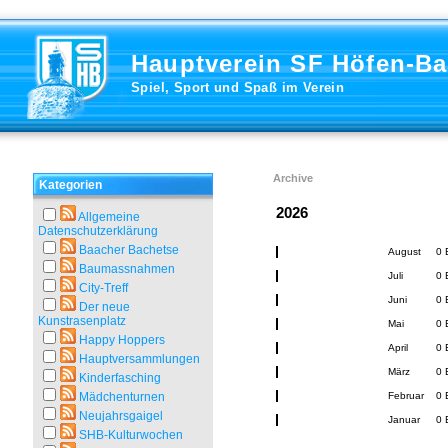
Hauptverein SF Höfen-B
Spiel, Sport und Spaß im Verein
Archive
Kategorien
2026
Allgemeine
Datenschutzerklärung
Baacher Bachetse
August
0 
Baumassnahmen
Juli
0 
City-Treff
Juni
0 
Der neue
Kunstrasenplatz
Mai
0 
Happy Hoppers
April
0 
Hauptversammlungen
März
0 
Kinderfasching
Mädchenturnen
Februar
0 
Neujahrsgaigel
Januar
0 
SHB-Kulturwochen