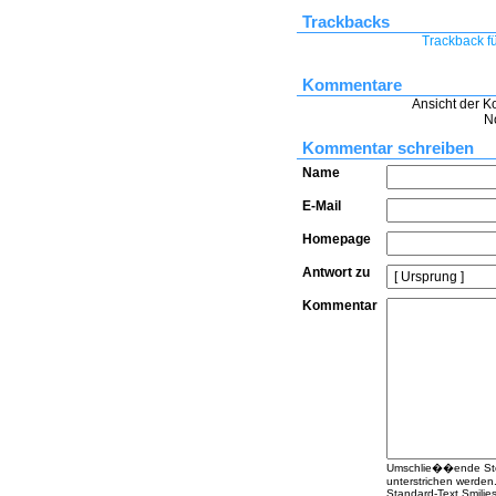
Trackbacks
Trackback fü
Kommentare
Ansicht der K
N
Kommentar schreiben
Name
E-Mail
Homepage
Antwort zu
Kommentar
Umschlie��ende Stern
unterstrichen werden
Standard-Text Smilies 