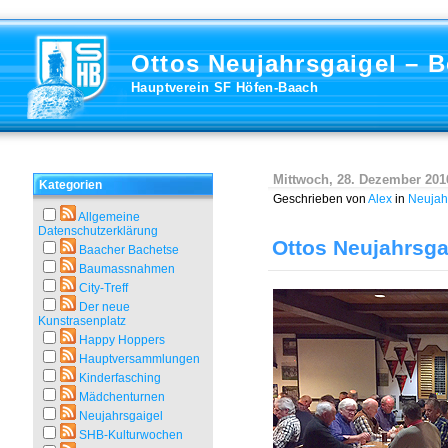
Ottos Neujahrsgaigel – B
Hauptverein SF Höfen-Baach
Mittwoch, 28. Dezember 201
Kategorien
Geschrieben von
Alex
in
Neujah
Allgemeine
Datenschutzerklärung
Ottos Neujahrsgai
Baacher Bachetse
Baumassnahmen
City-Treff
Der neue
Kunstrasenplatz
Happy Hoppers
Hauptversammlungen
Kinderfasching
Mädchenturnen
Neujahrsgaigel
SHB-Kulturwochen