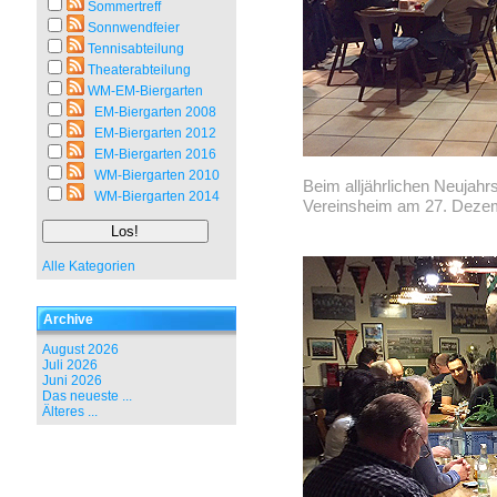
Sommertreff
Sonnwendfeier
Tennisabteilung
Theaterabteilung
WM-EM-Biergarten
EM-Biergarten 2008
EM-Biergarten 2012
EM-Biergarten 2016
WM-Biergarten 2010
Beim alljährlichen Neujahr
WM-Biergarten 2014
Vereinsheim am 27. Dezemb
Alle Kategorien
Archive
August 2026
Juli 2026
Juni 2026
Das neueste ...
Älteres ...