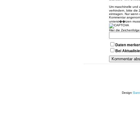
Um maschinelle und
verhindern, bitte die
eintragen. Nur wenn 
Kommentar angenomme
unterst��tzen muss
Hier die Zeichenfolg
Daten merke
Bei Aktualis
Design
Garv