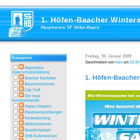
1. Höfen-Baacher Winter
Hauptverein SF Höfen-Baach
Freitag, 30. Januar 2009
Kategorien
Geschrieben von
Alex
um
19:30
Allgemeine
Datenschutzerklärung
1. Höfen-Baacher
Baacher Bachetse
Baumassnahmen
City-Treff
Der neue
Kunstrasenplatz
Happy Hoppers
Hauptversammlungen
Kinderfasching
Mädchenturnen
Neujahrsgaigel
SHB-Kulturwochen