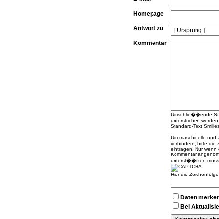
Homepage
Antwort zu
Kommentar
Umschlie��ende Stern
unterstrichen werden
Standard-Text Smilies 
Um maschinelle und
verhindern, bitte die
eintragen. Nur wenn 
Kommentar angenomme
unterst��tzen muss
Hier die Zeichenfolg
Daten merke
Bei Aktualis