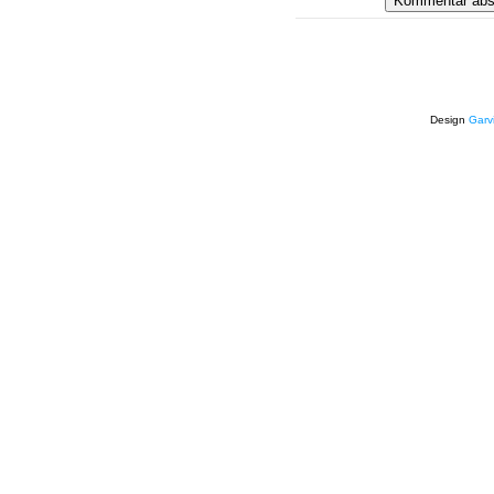
Design
Garv