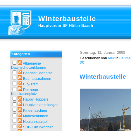
Winterbaustelle
Hauptverein SF Höfen-Baach
Sonntag, 11. Januar 2009
Kategorien
Geschrieben von
Alex
in
Bauma
(0)
Allgemeine
Datenschutzerklärung
Baacher Bachetse
Winterbaustelle
Baumassnahmen
City-Treff
Der neue
Kunstrasenplatz
Happy Hoppers
Hauptversammlungen
Kinderfasching
Mädchenturnen
Neujahrsgaigel
SHB-Kulturwochen