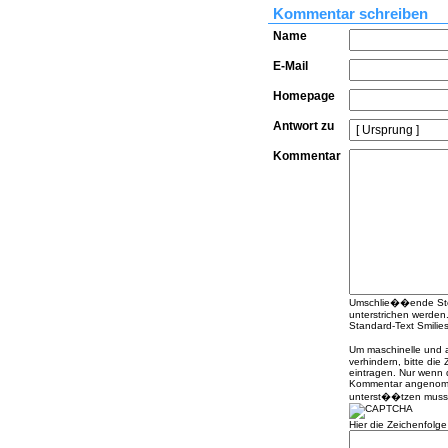
Kommentar schreiben
Name
E-Mail
Homepage
Antwort zu
Kommentar
Umschlie��ende Stern
unterstrichen werden
Standard-Text Smilies 
Um maschinelle und
verhindern, bitte die
eintragen. Nur wenn 
Kommentar angenomme
unterst��tzen muss
Hier die Zeichenfolg