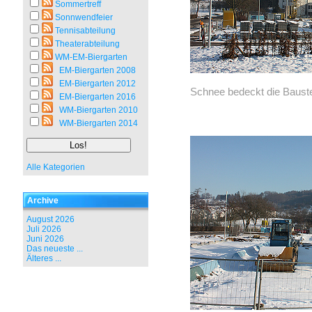
Sommertreff
Sonnwendfeier
Tennisabteilung
Theaterabteilung
WM-EM-Biergarten
EM-Biergarten 2008
EM-Biergarten 2012
Schnee bedeckt die Bauste
EM-Biergarten 2016
WM-Biergarten 2010
WM-Biergarten 2014
Alle Kategorien
Archive
August 2026
Juli 2026
Juni 2026
Das neueste ...
Älteres ...