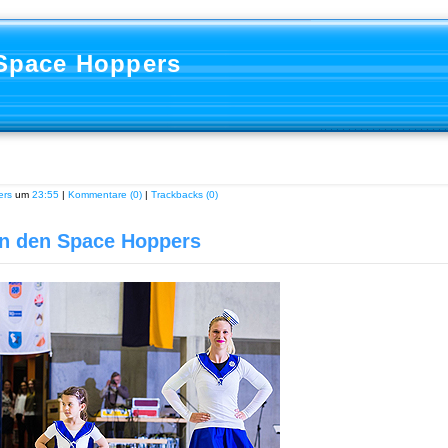
 Space Hoppers
ers
um
23:55
|
Kommentare (0)
|
Trackbacks (0)
on den Space Hoppers