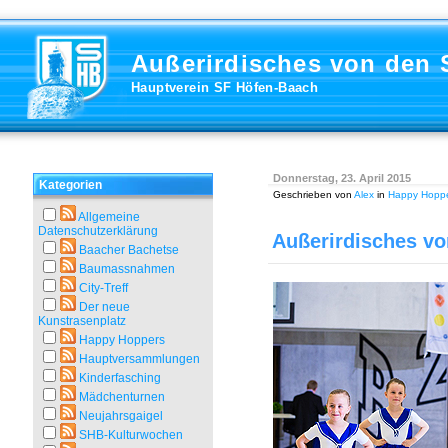
Außerirdisches von den
Hauptverein SF Höfen-Baach
Donnerstag, 23. April 2015
Kategorien
Geschrieben von
Alex
in
Happy Hopp
Allgemeine
Datenschutzerklärung
Außerirdisches v
Baacher Bachetse
Baumassnahmen
City-Treff
Der neue
Kunstrasenplatz
Happy Hoppers
Hauptversammlungen
Kinderfasching
Mädchenturnen
Neujahrsgaigel
SHB-Kulturwochen