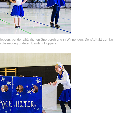
oppers bei der alljährlichen Sportlerehrung in Winnenden. Den Auftakt zur 
15 die neugegründeten Bambini Hoppers.