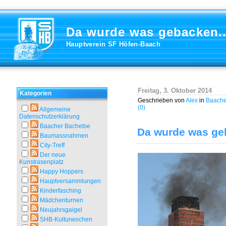
Da wurde was gebacken..
Hauptverein SF Höfen-Baach
Freitag, 3. Oktober 2014
Kategorien
Geschrieben von
Alex
in
Baache
(0)
Allgemeine
Datenschutzerklärung
Baacher Bachetse
Da wurde was geb
Baumassnahmen
City-Treff
Der neue
Kunstrasenplatz
Happy Hoppers
Hauptversammlungen
Kinderfasching
Mädchenturnen
Neujahrsgaigel
SHB-Kulturwochen