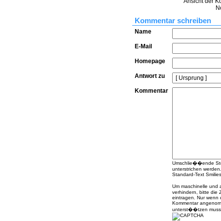
Ansicht der K
N
Kommentar schreiben
Name
E-Mail
Homepage
Antwort zu
Kommentar
Umschlie��ende Stern
unterstrichen werden
Standard-Text Smilies 
Um maschinelle und
verhindern, bitte die
eintragen. Nur wenn 
Kommentar angenomme
unterst��tzen muss