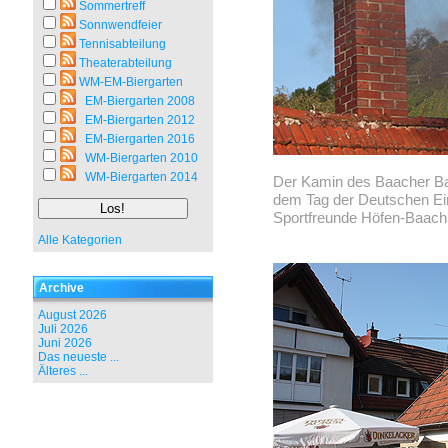
Sommertreff
Sonnwendfeier
Tennisabteilung
Theaterabteilung
WM-EM-Biergarten
EM-Biergarten 2008
EM-Biergarten 2012
EM-Biergarten 2016
WM-Biergarten 2010
WM-Biergarten 2014
Der Kamin des Baacher Ba
dem Tag der Deutschen Ein
Sportfreunde Höfen-Baach
Alle Kategorien
Archive
August 2026
Juli 2026
Juni 2026
Das neueste ...
Älteres ...