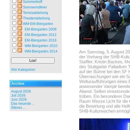
Sommertreff
Sonnwendfeier
Tennisabteilung
Theaterabteilung
WM-EM-Biergarten
EM-Biergarten 2008
EM-Biergarten 2012
EM-Biergarten 2016
WM-Biergarten 2010
WM-Biergarten 2014
Am Samstag, 5. August 202
der Vorhang der SHB-Kult
Staffler, Kristin Backes, 
des Stuttgarter Palladium 
Alle Kategorien
auf der Bühne bei den SF 
Überraschungen wie ein Sch
Welturaufführungen eines 
Archive
anwesender Vampir bereit
Abend. Selbst einsetzende
August 2026
Juli 2026
trüben. Ein besonderer Da
Juni 2026
Raum Messe Licht für die 
Das neueste ...
die Bewirtung und alle Hel
Älteres ...
SHB-Kulturwochen ermögli