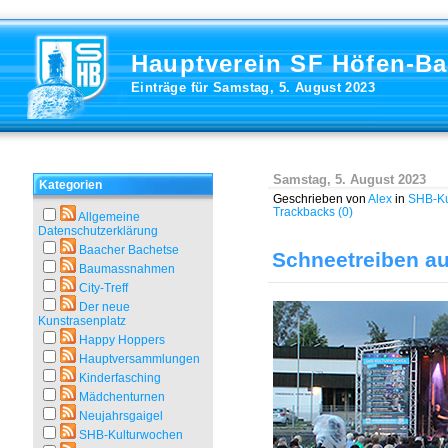
Hauptverein SF Höfen-B
Einträge für Samstag, 5. August 2023
Samstag, 5. August 2023
Kategorien
Geschrieben von
Alex
in
SHB-Ku
Trackbacks (0)
Allgemeine
Datenschutzerklärung
Baacher Bachetse
Schneetreiben au
Baumassnahmen
City-Treff
Der neue
Kunstrasenplatz
Happy Hoppers
Hauptversammlungen
Kinderfasching
Mädchenturnen
Neujahrsgaigel
SHB-Kulturwochen