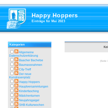
Happy Hoppers
Einträge für Mai 2023
Kategorien
Kei
Allgemeine
Datenschutzerklärung
Baacher Bachetse
(Seite 
Baumassnahmen
City-Treff
Der neue
Kunstrasenplatz
Happy Hoppers
Hauptversammlungen
Kinderfasching
Mädchenturnen
Neujahrsgaigel
SHB-Kulturwochen