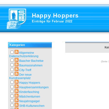
Happy Hoppers
Einträge für Februar 2022
Kategorien
Kei
Allgemeine
Datenschutzerklärung
Baacher Bachetse
(Seite 
Baumassnahmen
City-Treff
Der neue
Kunstrasenplatz
Happy Hoppers
Hauptversammlungen
Kinderfasching
Mädchenturnen
Neujahrsgaigel
SHB-Kulturwochen