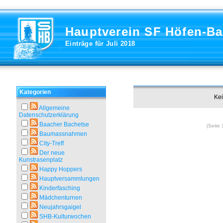
Hauptverein SF Höfen-B
Einträge für Juli 2018
Kategorien
Kei
Allgemeine
Datenschutzerklärung
Baacher Bachetse
(Seite 
Baumassnahmen
City-Treff
Der neue
Kunstrasenplatz
Happy Hoppers
Hauptversammlungen
Kinderfasching
Mädchenturnen
Neujahrsgaigel
SHB-Kulturwochen