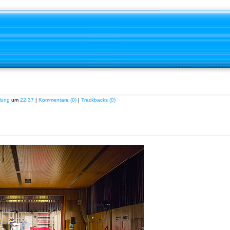
lung
um
22:37
|
Kommentare (0)
|
Trackbacks (0)