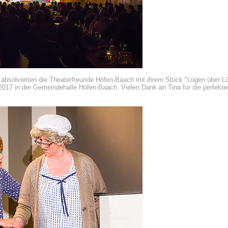
 absolvierten die Theaterfreunde Höfen-Baach mit ihrem Stück "Lügen über Lü
2017 in der Gemeindehalle Höfen-Baach. Vielen Dank an Tina für die perfekt