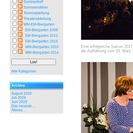
Sommertreff
Sonnwendfeier
Tennisabteilung
Theaterabteilung
WM-EM-Biergarten
EM-Biergarten 2008
EM-Biergarten 2012
EM-Biergarten 2016
Eine erfolgreiche Saison 2017
WM-Biergarten 2010
der Aufführung vom 24. März 
WM-Biergarten 2014
Alle Kategorien
Archive
August 2026
Juli 2026
Juni 2026
Das neueste ...
Älteres ...