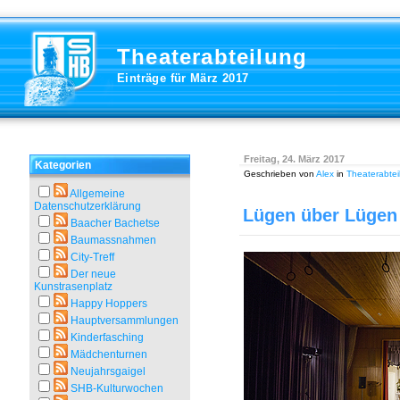
Theaterabteilung
Einträge für März 2017
Freitag, 24. März 2017
Kategorien
Geschrieben von
Alex
in
Theaterabtei
Allgemeine
Datenschutzerklärung
Lügen über Lügen
Baacher Bachetse
Baumassnahmen
City-Treff
Der neue
Kunstrasenplatz
Happy Hoppers
Hauptversammlungen
Kinderfasching
Mädchenturnen
Neujahrsgaigel
SHB-Kulturwochen