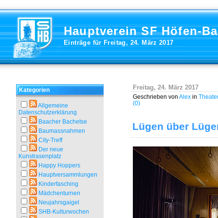
Hauptverein SF Höfen-B
Einträge für Freitag, 24. März 2017
Freitag, 24. März 2017
Kategorien
Geschrieben von
Alex
in
Theate
(0)
Allgemeine
Datenschutzerklärung
Baacher Bachetse
Lügen über Lüge
Baumassnahmen
City-Treff
Der neue
Kunstrasenplatz
Happy Hoppers
Hauptversammlungen
Kinderfasching
Mädchenturnen
Neujahrsgaigel
SHB-Kulturwochen