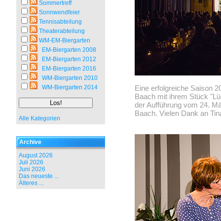
Sommertreff
Sonnwendfeier
Tennisabteilung
Theaterabteilung
WM-EM-Biergarten
EM-Biergarten 2008
EM-Biergarten 2012
EM-Biergarten 2016
WM-Biergarten 2010
WM-Biergarten 2014
Eine erfolgreiche Saison 2
Baach mit ihrem Stück "Lü
der Aufführung vom 24. Mä
Baach. Vielen Dank an Tin
Alle Kategorien
Archive
August 2026
Juli 2026
Juni 2026
Das neueste ...
Älteres ...