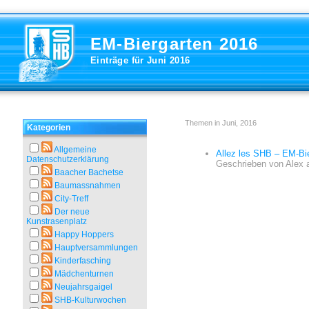
EM-Biergarten 2016
Einträge für Juni 2016
Themen in Juni, 2016
Kategorien
Allgemeine
Allez les SHB – EM-Bi
Datenschutzerklärung
Geschrieben von
Alex
Baacher Bachetse
Baumassnahmen
City-Treff
Der neue
Kunstrasenplatz
Happy Hoppers
Hauptversammlungen
Kinderfasching
Mädchenturnen
Neujahrsgaigel
SHB-Kulturwochen