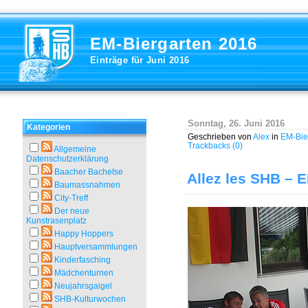
EM-Biergarten 2016
Einträge für Juni 2016
Sonntag, 26. Juni 2016
Kategorien
Geschrieben von
Alex
in
EM-Bie
Trackbacks (0)
Allgemeine
Datenschutzerklärung
Baacher Bachetse
Allez les SHB – 
Baumassnahmen
City-Treff
Der neue
Kunstrasenplatz
Happy Hoppers
Hauptversammlungen
Kinderfasching
Mädchenturnen
Neujahrsgaigel
SHB-Kulturwochen