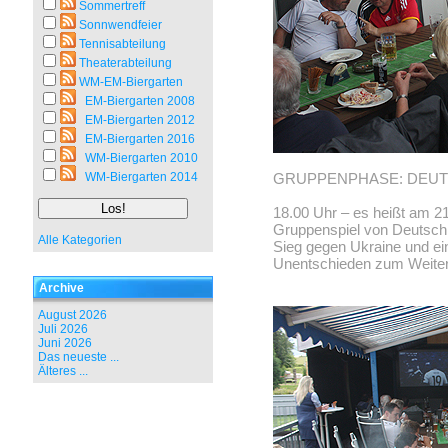
Sommertreff
Sonnwendfeier
Tennisabteilung
Theaterabteilung
WM-EM-Biergarten
EM-Biergarten 2008
EM-Biergarten 2012
EM-Biergarten 2016
WM-Biergarten 2010
WM-Biergarten 2014
GRUPPENPHASE: DEUTS
18.00 Uhr – es heißt am 2
Gruppenspiel von Deutschl
Alle Kategorien
Sieg gegen Ukraine und ei
Unentschieden zum Weit
Archive
August 2026
Juli 2026
Juni 2026
Das neueste ...
Älteres ...