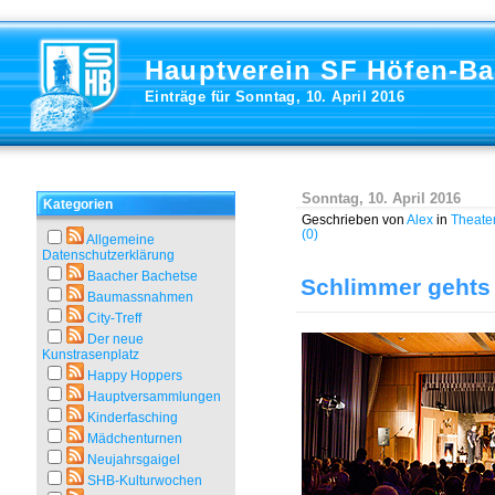
Hauptverein SF Höfen-B
Einträge für Sonntag, 10. April 2016
Sonntag, 10. April 2016
Kategorien
Geschrieben von
Alex
in
Theate
(0)
Allgemeine
Datenschutzerklärung
Baacher Bachetse
Schlimmer gehts
Baumassnahmen
City-Treff
Der neue
Kunstrasenplatz
Happy Hoppers
Hauptversammlungen
Kinderfasching
Mädchenturnen
Neujahrsgaigel
SHB-Kulturwochen