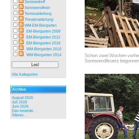
Sommertreff
Sonnwendfeier
Tennisabteilung
Theaterabteilung
WM-EM-Biergarten
EM-Biergarten 2008
EM-Biergarten 2012
EM-Biergarten 2016
WM-Biergarten 2010
WM-Biergarten 2014
Schon zwei Wochen vorher
Sonnwendfeuers begonnen
Alle Kategorien
Archive
August 2026
Juli 2026
Juni 2026
Das neueste ...
Älteres ...