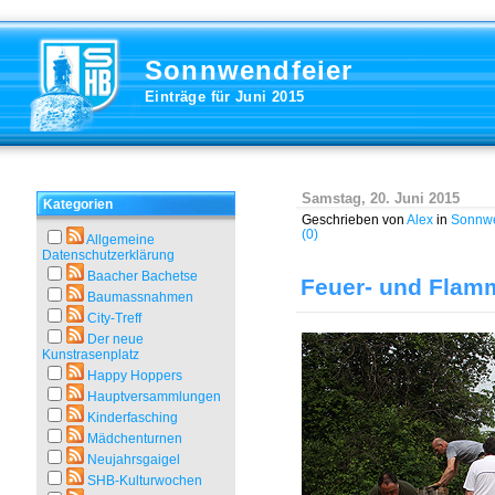
Sonnwendfeier
Einträge für Juni 2015
Samstag, 20. Juni 2015
Kategorien
Geschrieben von
Alex
in
Sonnwe
(0)
Allgemeine
Datenschutzerklärung
Baacher Bachetse
Feuer- und Flam
Baumassnahmen
City-Treff
Der neue
Kunstrasenplatz
Happy Hoppers
Hauptversammlungen
Kinderfasching
Mädchenturnen
Neujahrsgaigel
SHB-Kulturwochen