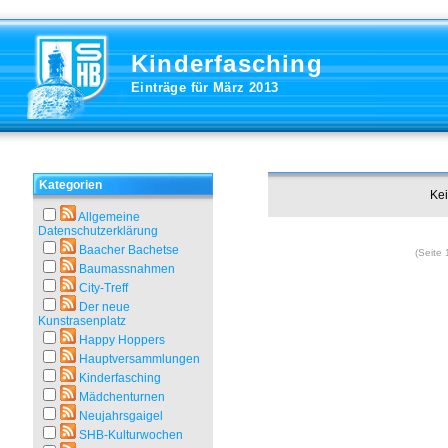
Kinderfasching
Einträge für März 2013
Kategorien
Kei
Allgemeine
Datenschutzerklärung
Baacher Bachetse
(Seite 
Baumassnahmen
City-Treff
Der neue
Kunstrasenplatz
Happy Hoppers
Hauptversammlungen
Kinderfasching
Mädchenturnen
Neujahrsgaigel
SHB-Kulturwochen