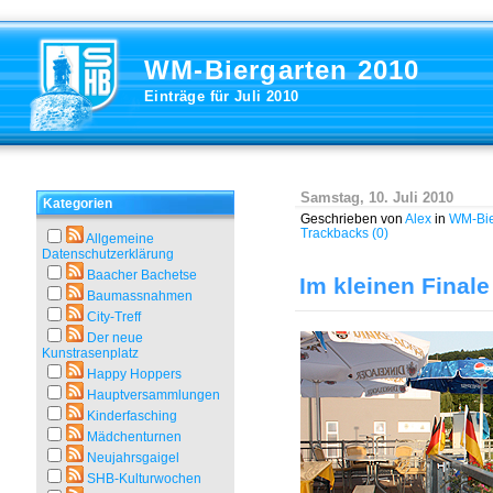
WM-Biergarten 2010
Einträge für Juli 2010
Samstag, 10. Juli 2010
Kategorien
Geschrieben von
Alex
in
WM-Bie
Trackbacks (0)
Allgemeine
Datenschutzerklärung
Baacher Bachetse
Im kleinen Finale
Baumassnahmen
City-Treff
Der neue
Kunstrasenplatz
Happy Hoppers
Hauptversammlungen
Kinderfasching
Mädchenturnen
Neujahrsgaigel
SHB-Kulturwochen