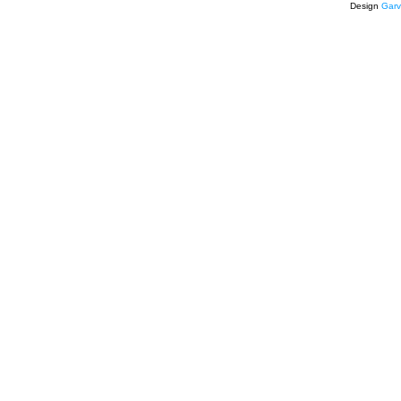
Design
Garv