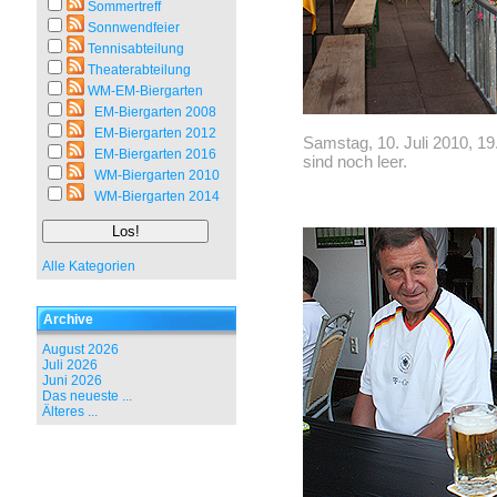
Sommertreff
Sonnwendfeier
Tennisabteilung
Theaterabteilung
WM-EM-Biergarten
EM-Biergarten 2008
EM-Biergarten 2012
Samstag, 10. Juli 2010, 19
EM-Biergarten 2016
sind noch leer.
WM-Biergarten 2010
WM-Biergarten 2014
Alle Kategorien
Archive
August 2026
Juli 2026
Juni 2026
Das neueste ...
Älteres ...