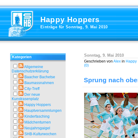
Happy Hoppers
Einträge für Sonntag, 9. Mai 2010
Sonntag, 9. Mai 2010
Kategorien
Geschrieben von
Alex
in
Happy 
(0)
Allgemeine
Datenschutzerklärung
Baacher Bachetse
Sprung nach oben
Baumassnahmen
City-Treff
Der neue
Kunstrasenplatz
Happy Hoppers
Hauptversammlungen
Kinderfasching
Mädchenturnen
Neujahrsgaigel
SHB-Kulturwochen