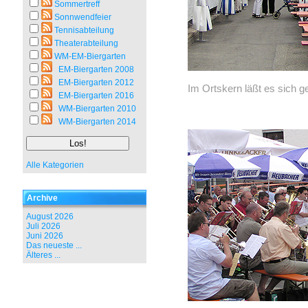
Sommertreff
Sonnwendfeier
Tennisabteilung
Theaterabteilung
WM-EM-Biergarten
EM-Biergarten 2008
EM-Biergarten 2012
Im Ortskern läßt es sich g
EM-Biergarten 2016
WM-Biergarten 2010
WM-Biergarten 2014
Alle Kategorien
Archive
August 2026
Juli 2026
Juni 2026
Das neueste ...
Älteres ...