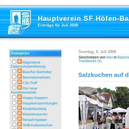
Hauptverein SF Höfen-B
Einträge für Juli 2008
Sonntag, 6. Juli 2008
Kategorien
Geschrieben von
Alex
in
Baache
Trackbacks (0)
Allgemeine
Datenschutzerklärung
Baacher Bachetse
Salzkuchen auf 
Baumassnahmen
City-Treff
Der neue
Kunstrasenplatz
Happy Hoppers
Hauptversammlungen
Kinderfasching
Mädchenturnen
Neujahrsgaigel
SHB-Kulturwochen