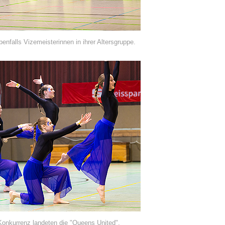
enfalls Vizemeisterinnen in ihrer Altersgruppe.
 Konkurrenz landeten die "Queens United".