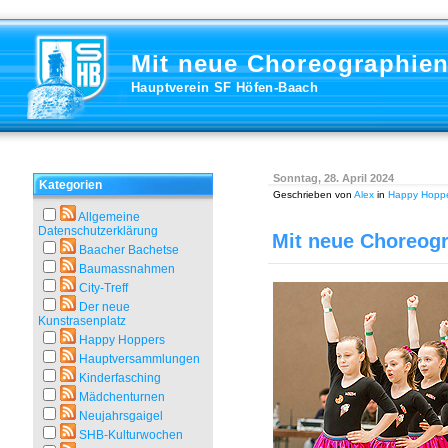
Mit neue Choreographien
Hauptverein SF Höfen-Baach
Sonntag, 28. April 2024
Kategorien
Geschrieben von
Alex
in
Happy Hopp
Allgemeine
Datenschutzerklärung
Mit neue Choreogr
Baacher Bachetse
Baumassnahmen
City-Treff
Der neue
Kunstrasenplatz
Happy Hoppers
Hauptversammlungen
Kinderfasching
Mädchenturnen
Neujahrsgaigel
SHB-Kulturwochen