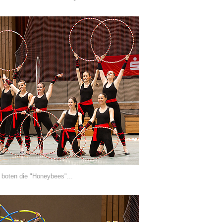
 boten die "Honeybees"...