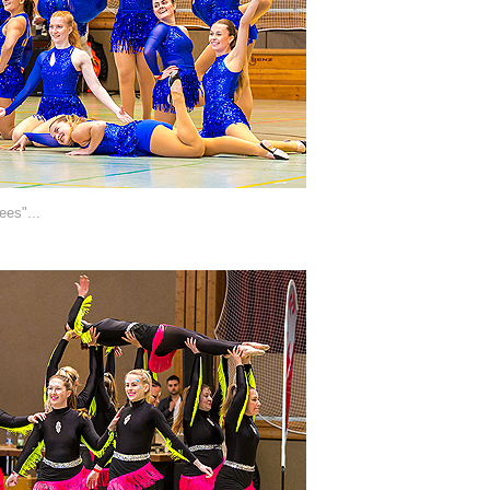
es"...