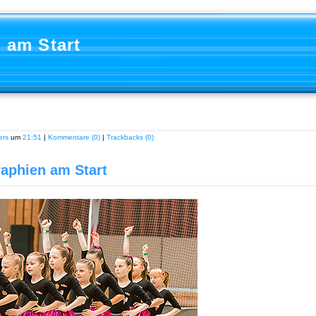
 am Start
ers
um
21:51
|
Kommentare (0)
|
Trackbacks (0)
aphien am Start