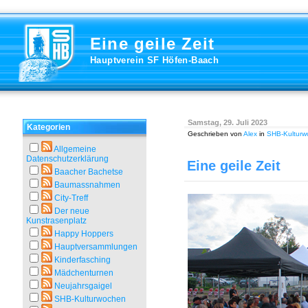
Eine geile Zeit
Hauptverein SF Höfen-Baach
Samstag, 29. Juli 2023
Kategorien
Geschrieben von
Alex
in
SHB-Kulturw
Allgemeine
Datenschutzerklärung
Eine geile Zeit
Baacher Bachetse
Baumassnahmen
City-Treff
Der neue
Kunstrasenplatz
Happy Hoppers
Hauptversammlungen
Kinderfasching
Mädchenturnen
Neujahrsgaigel
SHB-Kulturwochen