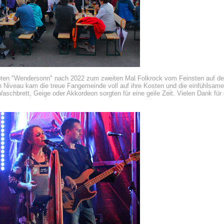
oten "Wendersonn" nach 2022 zum zweiten Mal Folkrock vom Feinsten auf d
n Niveau kam die treue Fangemeinde voll auf ihre Kosten und die einfühlsam
aschbrett, Geige oder Akkordeon sorgten für eine geile Zeit. Vielen Dank f