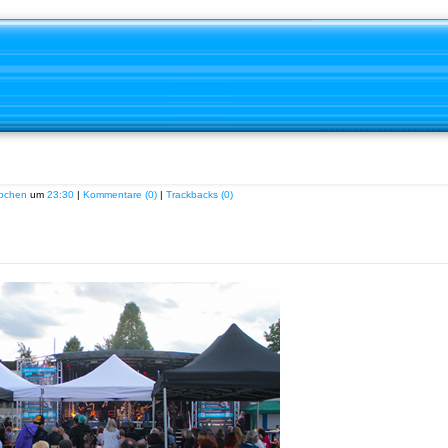
ochen
um
23:30
|
Kommentare (0)
|
Trackbacks (0)