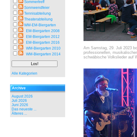
Sommertreff
Sonnwendfeier
Tennisabteilung
Theaterabteilung
WM-EM-Biergarten
EM-Biergarten 2008
EM-Biergarten 2012
EM-Biergarten 2016
Am Samstag, 29. Juli 2023 b
WM-Biergarten 2010
professionellen, musikalische
WM-Biergarten 2014
schwäbische Volkslieder auf W
Alle Kategorien
Archive
August 2026
Juli 2026
Juni 2026
Das neueste ...
Älteres ...