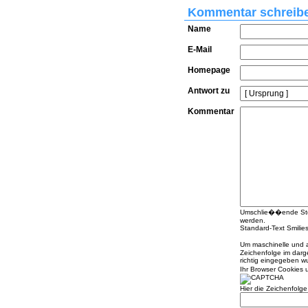
Kommentar schreib
Name
E-Mail
Homepage
Antwort zu
Kommentar
Umschlie��ende Stern
werden.
Standard-Text Smilies 
Um maschinelle und 
Zeichenfolge im darg
richtig eingegeben 
Ihr Browser Cookies
Hier die Zeichenfolg