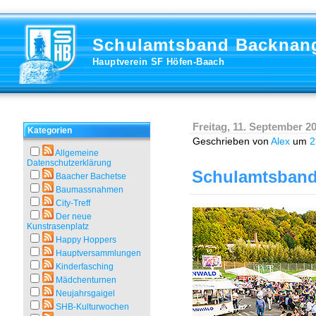
Schulamtsband Backnang
Hauptverein SF Höfen-Baach
Freitag, 11. September 2
Kategorien
Geschrieben von
Alex
um
2
Allgemeine
Datenschutzerklärung
Schulamtsband
Baacher Bachetse
Baumassnahmen
City-Treff
Der neue
Kunstrasenplatz
Happy Hoppers
Hauptversammlungen
Kinderfasching
Mädchenturnen
Neujahrsgaigel
SHB-Kulturwochen