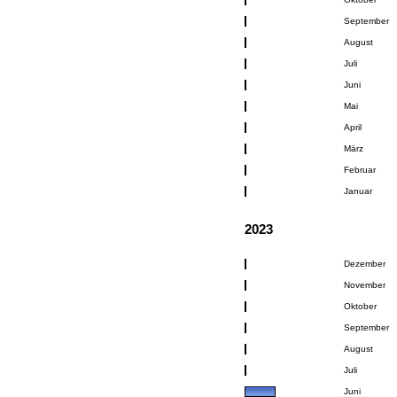
September
August
Juli
Juni
Mai
April
März
Februar
Januar
2023
Dezember
November
Oktober
September
August
Juli
Juni