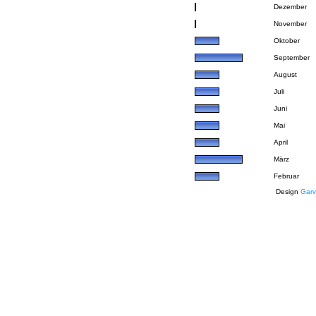
Dezember
November
Oktober
September
August
Juli
Juni
Mai
April
März
Februar
Design
Garv