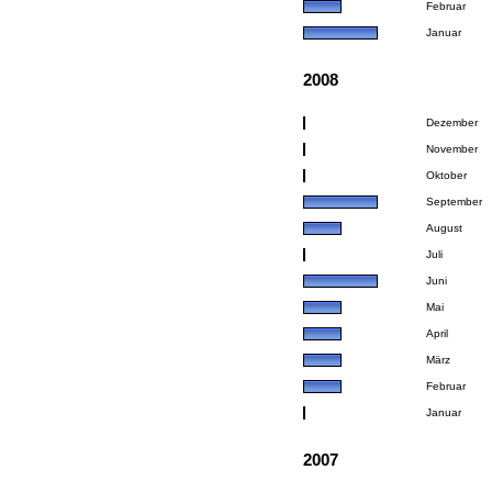
Februar
Januar
2008
Dezember
November
Oktober
September
August
Juli
Juni
Mai
April
März
Februar
Januar
2007