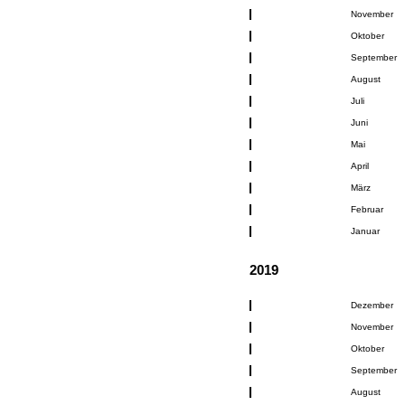
November
Oktober
September
August
Juli
Juni
Mai
April
März
Februar
Januar
2019
Dezember
November
Oktober
September
August