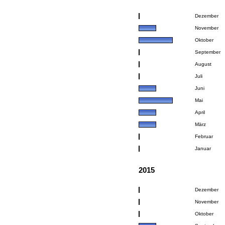
Dezember
November
Oktober
September
August
Juli
Juni
Mai
April
März
Februar
Januar
2015
Dezember
November
Oktober