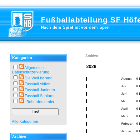
Fußballabteilung SF Höf
Nach dem Spiel ist vor dem Spiel
Archive
Kategorien
2026
Allgemeine
Datenschutzerklärung
Die Welt ist rund
August
0 
Fussball Aktive
Juli
0 
Fussball Junioren
Juni
0 
Fussball Senioren
Mai
0 
Behördenturnier
April
0 
März
0 
Alle Kategorien
Februar
0 
Januar
0 
Archive