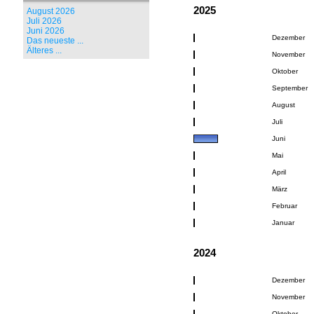
2025
August 2026
Juli 2026
Juni 2026
Dezember
Das neueste ...
Älteres ...
November
Oktober
September
August
Juli
Juni
Mai
April
März
Februar
Januar
2024
Dezember
November
Oktober