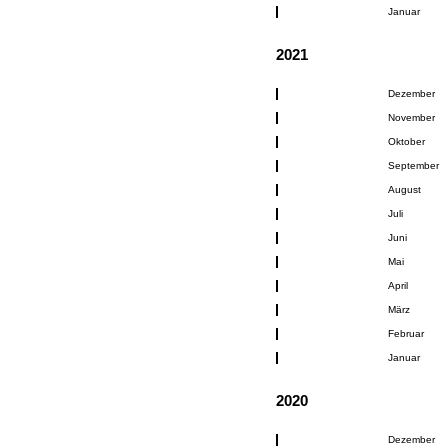
Januar
2021
Dezember
November
Oktober
September
August
Juli
Juni
Mai
April
März
Februar
Januar
2020
Dezember