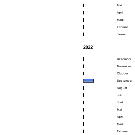
Mai
April
März
Februar
Januar
2022
Dezember
November
Oktober
September
August
Juli
Juni
Mai
April
März
Februar