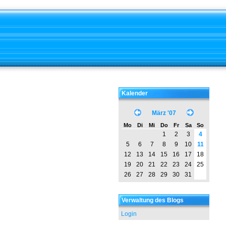
Kalender
März '07
Mo
Di
Mi
Do
Fr
Sa
So
1
2
3
4
5
6
7
8
9
10
11
12
13
14
15
16
17
18
19
20
21
22
23
24
25
26
27
28
29
30
31
Verwaltung des Blogs
Login