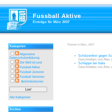
Fussball Aktive
Einträge für März 2007
Themen in März, 2007
Kategorien
Allgemeine
Schützenfest gegen Sc
Datenschutzerklärung
Geschrieben von
Alex
Die Welt ist rund
Schlappe bei Italia
Geschrieben von
Alex
Fussball Aktive
Fussball Junioren
Fussball Senioren
Behördenturnier
Alle Kategorien
Archive