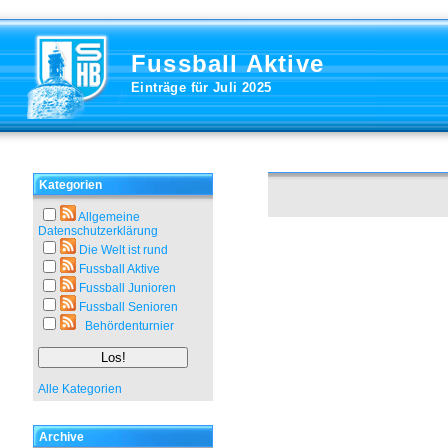
Fussball Aktive
Einträge für Juli 2025
Kategorien
Allgemeine
Datenschutzerklärung
Die Welt ist rund
Fussball Aktive
Fussball Junioren
Fussball Senioren
Behördenturnier
Alle Kategorien
Archive