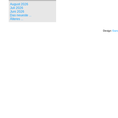
August 2026
Juli 2026
Juni 2026
Das neueste ...
Älteres ...
Design
Garv