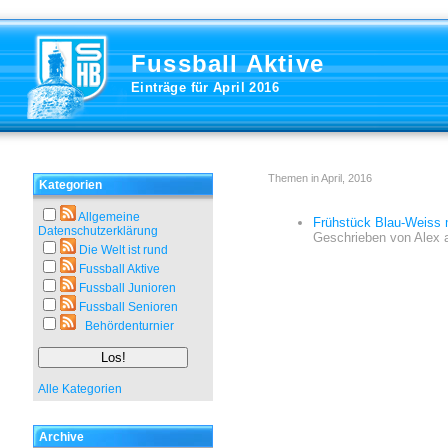
Fussball Aktive
Einträge für April 2016
Themen in April, 2016
Kategorien
Allgemeine
Frühstück Blau-Weiss m
Datenschutzerklärung
Geschrieben von
Alex
Die Welt ist rund
Fussball Aktive
Fussball Junioren
Fussball Senioren
Behördenturnier
Alle Kategorien
Archive