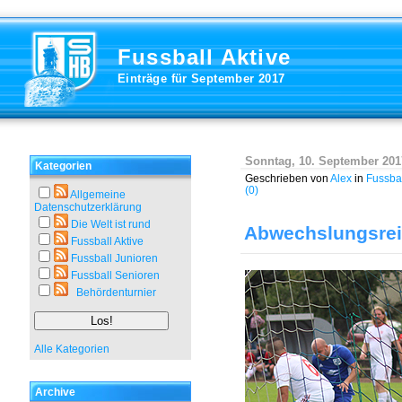
Fussball Aktive
Einträge für September 2017
Sonntag, 10. September 201
Kategorien
Geschrieben von
Alex
in
Fussbal
(0)
Allgemeine
Datenschutzerklärung
Die Welt ist rund
Abwechslungsrei
Fussball Aktive
Fussball Junioren
Fussball Senioren
Behördenturnier
Alle Kategorien
Archive