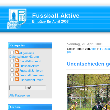
Fussball Aktive
Einträge für April 2008
Sonntag, 20. April 2008
Kategorien
Geschrieben von
Alex
in
Fussbal
(0)
Allgemeine
Datenschutzerklärung
Die Welt ist rund
Unentschieden g
Fussball Aktive
Fussball Junioren
Fussball Senioren
Behördenturnier
Alle Kategorien
Archive