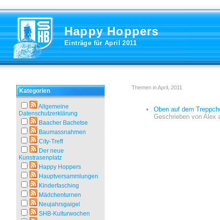
Happy Hoppers
Einträge für April 2011
Themen in April, 2011
Kategorien
Allgemeine
Oben auf dem Treppch
Datenschutzerklärung
Geschrieben von
Alex
Baacher Bachetse
Baumassnahmen
City-Treff
Der neue
Kunstrasenplatz
Happy Hoppers
Hauptversammlungen
Kinderfasching
Mädchenturnen
Neujahrsgaigel
SHB-Kulturwochen