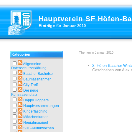
Hauptverein SF Höfen-B
Einträge für Januar 2010
Themen in Januar, 2010
Kategorien
Allgemeine
2. Höfen-Baacher Wint
Datenschutzerklärung
Geschrieben von
Alex
Baacher Bachetse
Baumassnahmen
City-Treff
Der neue
Kunstrasenplatz
Happy Hoppers
Hauptversammlungen
Kinderfasching
Mädchenturnen
Neujahrsgaigel
SHB-Kulturwochen