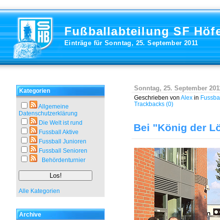
Fußballabteilung SF Höf
Einträge für Sonntag, 25. September 2011
Sonntag, 25. September 201
Kategorien
Geschrieben von
Alex
in
Fussba
Trackbacks (0)
Allgemeine
Datenschutzerklärung
Die Welt ist rund
Bei "König der L
Fussball Aktive
Fussball Junioren
Fussball Senioren
Behördenturnier
Alle Kategorien
Archive