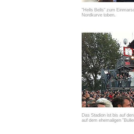
"Hells Bells" zum Einmars
Nordkurve toben.
Das Stadion ist bis auf de
auf dem ehemaligen "Bulle