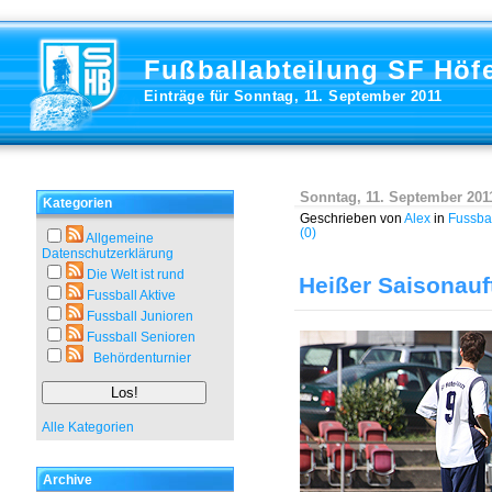
Fußballabteilung SF Höf
Einträge für Sonntag, 11. September 2011
Sonntag, 11. September 201
Kategorien
Geschrieben von
Alex
in
Fussbal
(0)
Allgemeine
Datenschutzerklärung
Die Welt ist rund
Heißer Saisonauf
Fussball Aktive
Fussball Junioren
Fussball Senioren
Behördenturnier
Alle Kategorien
Archive